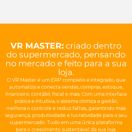
VR MASTER:
criado dentro
do supermercado, pensando
no mercado e feito para a sua
loja.
O VR Master é um ERP completo e integrado, que
automatiza e conecta vendas, compras, estoque,
financeiro, contábil, fiscal e mais. Com uma interface
prática e intuitiva, o sistema otimiza a gestão,
melhora o controle e reduz falhas, garantindo mais
segurança, produtividade e lucratividade para o seu
supermercado. Tudo em uma única plataforma
para o crescimento sustentável da sua loja.