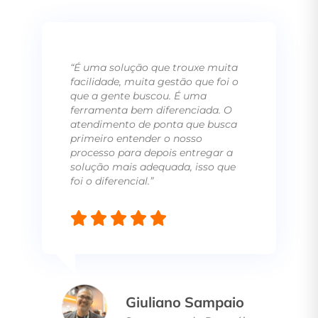
“O VR é uma ferramenta muito
boa que tem nos ajudado tanto na
parte comercial quanto na parte
operacional. Estamos muito felizes
com o sistema, tem um suporte
legal que sempre que temos
alguma dúvida eles estão prontos
para nos atender. No dia a dia é
muito útil para vendas, compras,
processos com clientes, pedido de
compras. A parte de compras é
muito completa. Te ajuda com
pedidos que você tem semanal,
mensal e até diário. Os relatórios
de vendas e estoque também
ajudam bastante e é nítido que
agilizam os processos.”