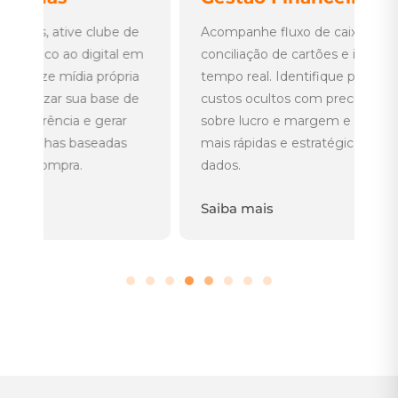
c
e
Acompanhe fluxo de caixa, DRE,
Ge
em
conciliação de cartões e indicadores em
p
a
tempo real. Identifique perdas, desvios e
da
e
custos ocultos com precisão, tenha clareza
co
sobre lucro e margem e tome decisões
ru
mais rápidas e estratégicas com base em
me
dados.
S
Saiba mais