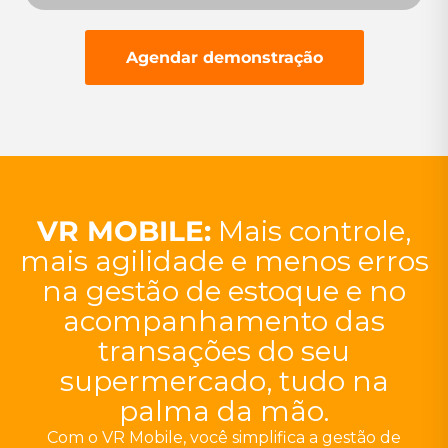
Agendar demonstração
VR MOBILE:
Mais controle,
mais agilidade e menos erros
na gestão de estoque e no
acompanhamento das
transações do seu
supermercado, tudo na
palma da mão.
Com o VR Mobile, você simplifica a gestão de