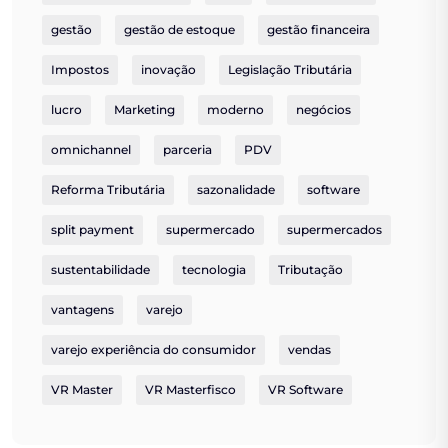
gestão
gestão de estoque
gestão financeira
Impostos
inovação
Legislação Tributária
lucro
Marketing
moderno
negócios
omnichannel
parceria
PDV
Reforma Tributária
sazonalidade
software
split payment
supermercado
supermercados
sustentabilidade
tecnologia
Tributação
vantagens
varejo
varejo experiência do consumidor
vendas
VR Master
VR Masterfisco
VR Software