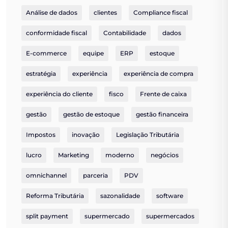
Análise de dados
clientes
Compliance fiscal
conformidade fiscal
Contabilidade
dados
E-commerce
equipe
ERP
estoque
estratégia
experiência
experiência de compra
experiência do cliente
fisco
Frente de caixa
gestão
gestão de estoque
gestão financeira
Impostos
inovação
Legislação Tributária
lucro
Marketing
moderno
negócios
omnichannel
parceria
PDV
Reforma Tributária
sazonalidade
software
split payment
supermercado
supermercados