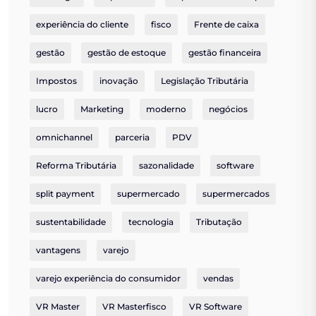
experiência do cliente
fisco
Frente de caixa
gestão
gestão de estoque
gestão financeira
Impostos
inovação
Legislação Tributária
lucro
Marketing
moderno
negócios
omnichannel
parceria
PDV
Reforma Tributária
sazonalidade
software
split payment
supermercado
supermercados
sustentabilidade
tecnologia
Tributação
vantagens
varejo
varejo experiência do consumidor
vendas
VR Master
VR Masterfisco
VR Software