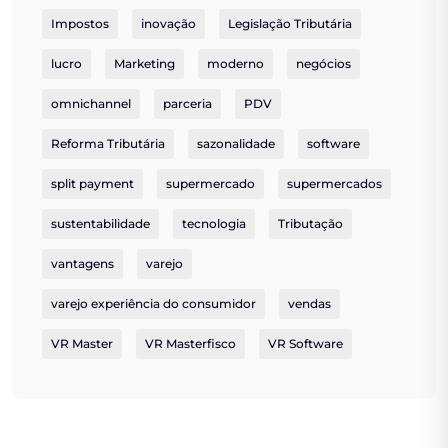
Impostos
inovação
Legislação Tributária
lucro
Marketing
moderno
negócios
omnichannel
parceria
PDV
Reforma Tributária
sazonalidade
software
split payment
supermercado
supermercados
sustentabilidade
tecnologia
Tributação
vantagens
varejo
varejo experiência do consumidor
vendas
VR Master
VR Masterfisco
VR Software