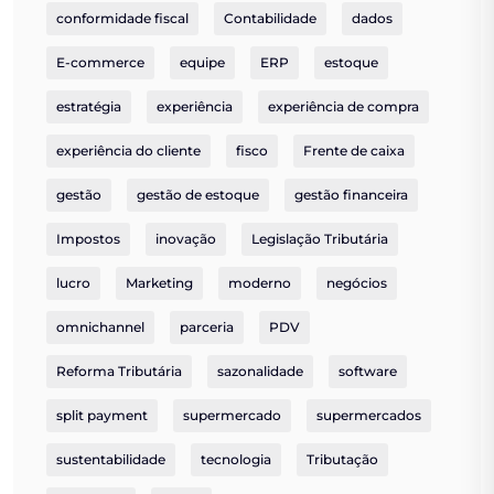
conformidade fiscal
Contabilidade
dados
E-commerce
equipe
ERP
estoque
estratégia
experiência
experiência de compra
experiência do cliente
fisco
Frente de caixa
gestão
gestão de estoque
gestão financeira
Impostos
inovação
Legislação Tributária
lucro
Marketing
moderno
negócios
omnichannel
parceria
PDV
Reforma Tributária
sazonalidade
software
split payment
supermercado
supermercados
sustentabilidade
tecnologia
Tributação