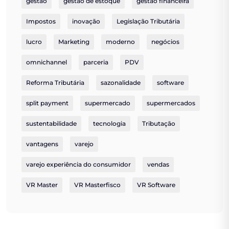
gestão
gestão de estoque
gestão financeira
Impostos
inovação
Legislação Tributária
lucro
Marketing
moderno
negócios
omnichannel
parceria
PDV
Reforma Tributária
sazonalidade
software
split payment
supermercado
supermercados
sustentabilidade
tecnologia
Tributação
vantagens
varejo
varejo experiência do consumidor
vendas
VR Master
VR Masterfisco
VR Software