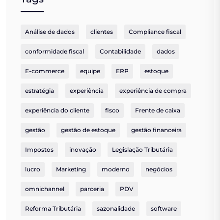
Análise de dados
clientes
Compliance fiscal
conformidade fiscal
Contabilidade
dados
E-commerce
equipe
ERP
estoque
estratégia
experiência
experiência de compra
experiência do cliente
fisco
Frente de caixa
gestão
gestão de estoque
gestão financeira
Impostos
inovação
Legislação Tributária
lucro
Marketing
moderno
negócios
omnichannel
parceria
PDV
Reforma Tributária
sazonalidade
software