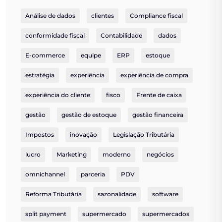
Análise de dados
clientes
Compliance fiscal
conformidade fiscal
Contabilidade
dados
E-commerce
equipe
ERP
estoque
estratégia
experiência
experiência de compra
experiência do cliente
fisco
Frente de caixa
gestão
gestão de estoque
gestão financeira
Impostos
inovação
Legislação Tributária
lucro
Marketing
moderno
negócios
omnichannel
parceria
PDV
Reforma Tributária
sazonalidade
software
split payment
supermercado
supermercados