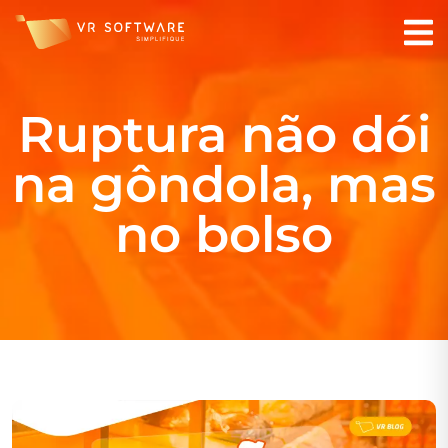
Ruptura não dói
na gôndola, mas
no bolso