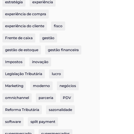
estratégia
experiência
experiência de compra
experiência do cliente
fisco
Frente de caixa
gestão
gestão de estoque
gestão financeira
Impostos
inovação
Legislação Tributária
lucro
Marketing
moderno
negócios
omnichannel
parceria
PDV
Reforma Tributária
sazonalidade
software
split payment
supermercado
supermercados