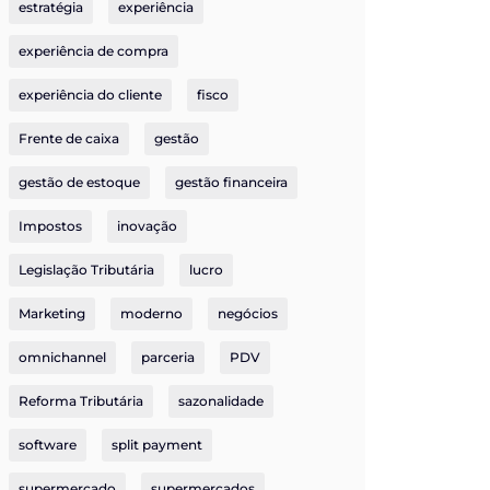
estratégia
experiência
experiência de compra
experiência do cliente
fisco
Frente de caixa
gestão
gestão de estoque
gestão financeira
Impostos
inovação
Legislação Tributária
lucro
Marketing
moderno
negócios
omnichannel
parceria
PDV
Reforma Tributária
sazonalidade
software
split payment
supermercado
supermercados