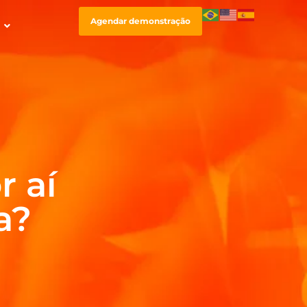
Agendar demonstração
r aí
a?