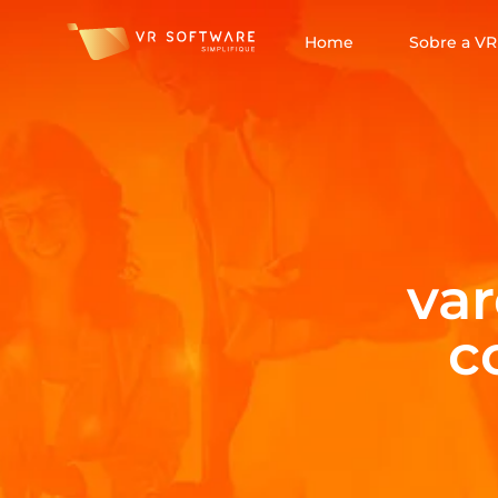
Home
Sobre a VR
var
c