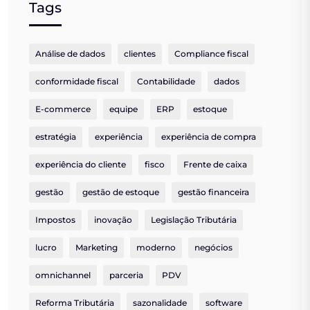
Tags
Análise de dados
clientes
Compliance fiscal
conformidade fiscal
Contabilidade
dados
E-commerce
equipe
ERP
estoque
estratégia
experiência
experiência de compra
experiência do cliente
fisco
Frente de caixa
gestão
gestão de estoque
gestão financeira
Impostos
inovação
Legislação Tributária
lucro
Marketing
moderno
negócios
omnichannel
parceria
PDV
Reforma Tributária
sazonalidade
software