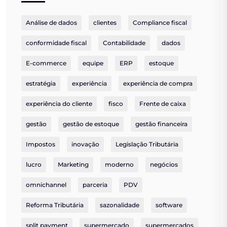
Análise de dados
clientes
Compliance fiscal
conformidade fiscal
Contabilidade
dados
E-commerce
equipe
ERP
estoque
estratégia
experiência
experiência de compra
experiência do cliente
fisco
Frente de caixa
gestão
gestão de estoque
gestão financeira
Impostos
inovação
Legislação Tributária
lucro
Marketing
moderno
negócios
omnichannel
parceria
PDV
Reforma Tributária
sazonalidade
software
split payment
supermercado
supermercados