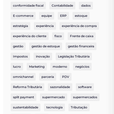
conformidade fiscal
Contabilidade
dados
E-commerce
equipe
ERP
estoque
estratégia
experiência
experiência de compra
experiência do cliente
fisco
Frente de caixa
gestão
gestão de estoque
gestão financeira
Impostos
inovação
Legislação Tributária
lucro
Marketing
moderno
negócios
omnichannel
parceria
PDV
Reforma Tributária
sazonalidade
software
split payment
supermercado
supermercados
sustentabilidade
tecnologia
Tributação