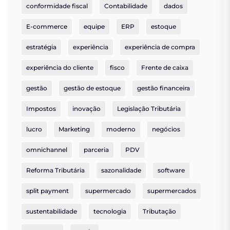
conformidade fiscal
Contabilidade
dados
E-commerce
equipe
ERP
estoque
estratégia
experiência
experiência de compra
experiência do cliente
fisco
Frente de caixa
gestão
gestão de estoque
gestão financeira
Impostos
inovação
Legislação Tributária
lucro
Marketing
moderno
negócios
omnichannel
parceria
PDV
Reforma Tributária
sazonalidade
software
split payment
supermercado
supermercados
sustentabilidade
tecnologia
Tributação