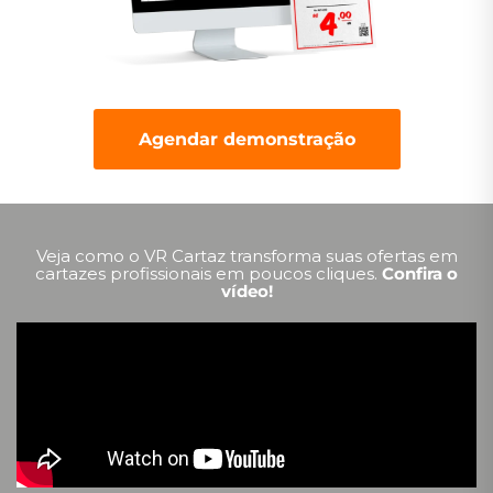
Agendar demonstração
Veja como o VR Cartaz transforma suas ofertas em
cartazes profissionais em poucos cliques.
Confira o
vídeo!