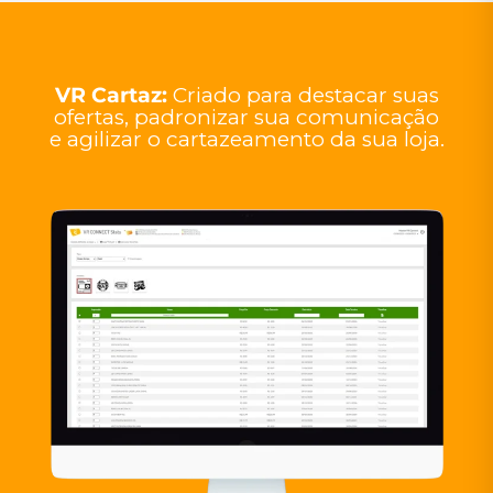
VR Cartaz:
Criado para destacar suas
ofertas, padronizar sua comunicação
e agilizar o cartazeamento da sua loja.