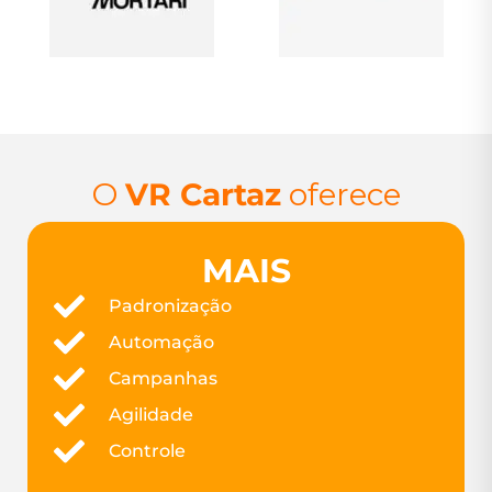
O
VR Cartaz
oferece
MAIS
Padronização
Automação
Campanhas
Agilidade
Controle