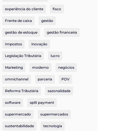
experiência do cliente
fisco
Frente de caixa
gestão
gestão de estoque
gestão financeira
Impostos
inovação
Legislação Tributária
lucro
Marketing
moderno
negócios
omnichannel
parceria
PDV
Reforma Tributária
sazonalidade
software
split payment
supermercado
supermercados
sustentabilidade
tecnologia