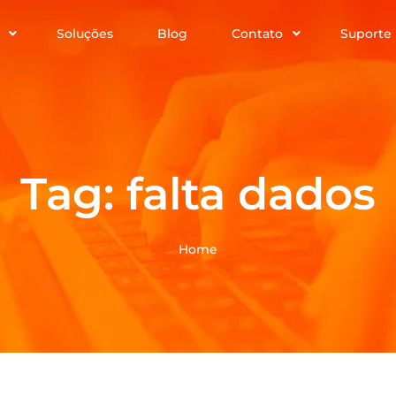
Soluções
Blog
Contato
Suporte
Tag:
falta dados
Home