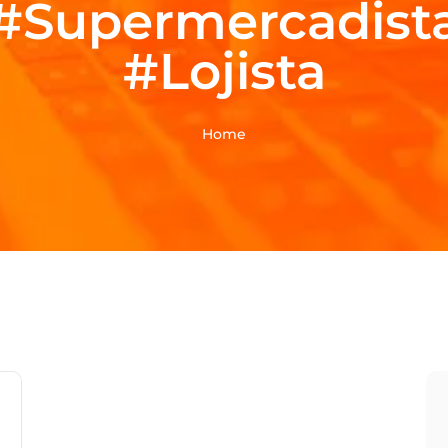
#Supermercadist
#Lojista
Home