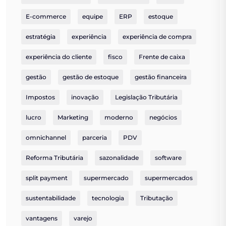
E-commerce
equipe
ERP
estoque
estratégia
experiência
experiência de compra
experiência do cliente
fisco
Frente de caixa
gestão
gestão de estoque
gestão financeira
Impostos
inovação
Legislação Tributária
lucro
Marketing
moderno
negócios
omnichannel
parceria
PDV
Reforma Tributária
sazonalidade
software
split payment
supermercado
supermercados
sustentabilidade
tecnologia
Tributação
vantagens
varejo